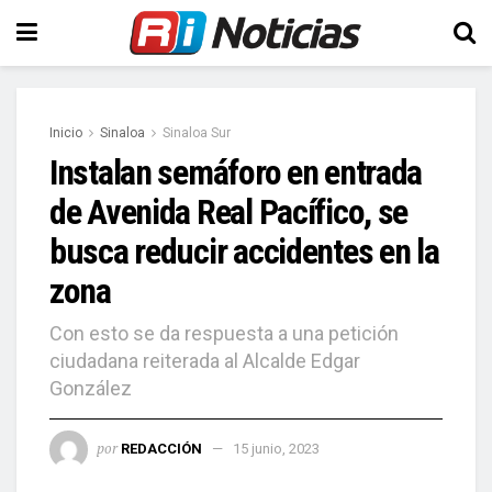
Inicio
Sinaloa
Sinaloa Sur
Instalan semáforo en entrada
de Avenida Real Pacífico, se
busca reducir accidentes en la
zona
Con esto se da respuesta a una petición
ciudadana reiterada al Alcalde Edgar
González
por
REDACCIÓN
15 junio, 2023