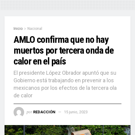
Inicio
Nacional
AMLO confirma que no hay
muertos por tercera onda de
calor en el país
El presidente López Obrador apuntó que su
Gobierno está trabajando en prevenir a los
mexicanos por los efectos de la tercera ola
de calor
por
REDACCIÓN
15 junio, 2023