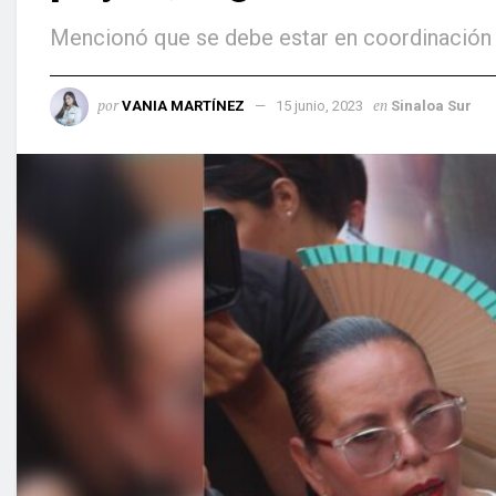
Mencionó que se debe estar en coordinación co
por
en
VANIA MARTÍNEZ
15 junio, 2023
Sinaloa Sur