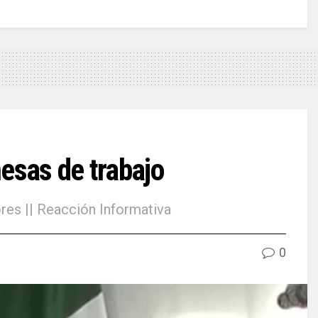
esas de trabajo
ores || Reacción Informativa
0