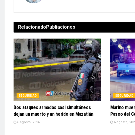
Relacionado
Publiaciones
SEGURIDAD
SEGURIDAD
Dos ataques armados casi simultáneos
Marino muere
dejan un muerto y un herido en Mazatlán
Paseo del C
6 agosto, 2026
6 agosto, 202