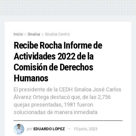
Inicio
Sinaloa
Sinaloa Centro
Recibe Rocha Informe de
Actividades 2022 de la
Comisión de Derechos
Humanos
El presidente de la CEDH Sinaloa José Carlos
Álvarez Ortega destacó que, de las 2,756
quejas presentadas, 1981 fueron
solucionadas de manera inmediata
por
EDUARDO LÓPEZ
15 junio, 2023