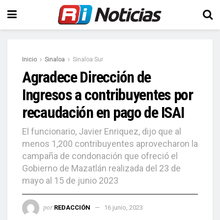
Inicio
Sinaloa
Sinaloa Sur
Agradece Dirección de
Ingresos a contribuyentes por
recaudación en pago de ISAI
El funcionario, Javier Enriquez, dijo que al
menos 1,200 contribuyentes aprovecharon la
campaña de condonación que ofreció el
Gobierno de Mazatlán realizada del 23 de
mayo al 15 de junio 2023
por
REDACCIÓN
16 junio, 2023