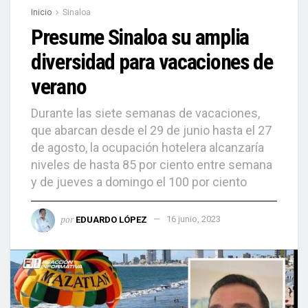
Inicio
Sinaloa
Presume Sinaloa su amplia
diversidad para vacaciones de
verano
Durante las siete semanas de vacaciones,
que abarcan desde el 29 de junio hasta el 27
de agosto, la ocupación hotelera alcanzaría
niveles de hasta 85 por ciento entre semana
y de jueves a domingo el 100 por ciento
por
EDUARDO LÓPEZ
16 junio, 2023