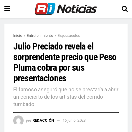
Inicio
Entretenimiento
Espectáculos
Julio Preciado revela el
sorprendente precio que Peso
Pluma cobra por sus
presentaciones
El famoso aseguró que no se prestaría a abrir
un concierto de los artistas del corrido
tumbado
por
REDACCIÓN
16 junio, 2023