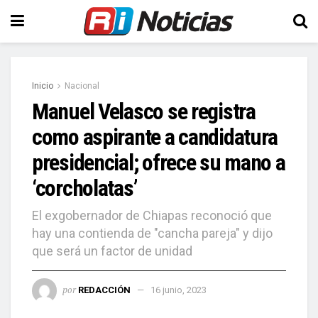
Inicio
Nacional
Manuel Velasco se registra
como aspirante a candidatura
presidencial; ofrece su mano a
‘corcholatas’
El exgobernador de Chiapas reconoció que
hay una contienda de "cancha pareja" y dijo
que será un factor de unidad
por
REDACCIÓN
16 junio, 2023