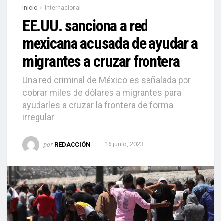
Inicio
Internacional
EE.UU. sanciona a red
mexicana acusada de ayudar a
migrantes a cruzar frontera
Una red criminal de México es señalada por
cobrar miles de dólares a migrantes para
ayudarles a cruzar la frontera de forma
irregular
por
REDACCIÓN
16 junio, 2023