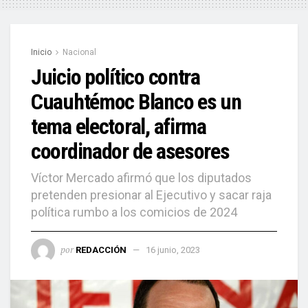
Inicio
Nacional
Juicio político contra
Cuauhtémoc Blanco es un
tema electoral, afirma
coordinador de asesores
Víctor Mercado afirmó que los diputados
pretenden presionar al Ejecutivo y sacar raja
política rumbo a los comicios de 2024
por
REDACCIÓN
16 junio, 2023