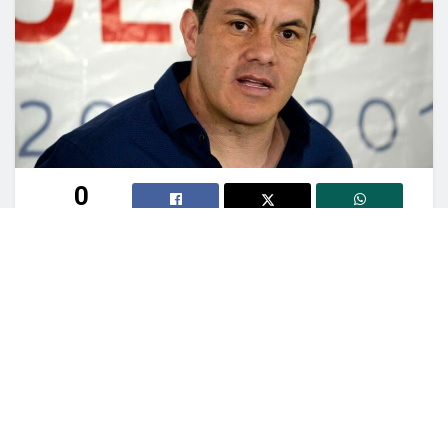
0
COMPARTIDO
Cuernavaca.- Con la denuncia de juicio político
contra el gobernador y los anuncios de
auditorías especiales a las secretarías de
Movilidad y Transporte; Desarrollo Agropecuario
(SEDAGRO); Administración; Obras (SOP) y a la
Comisión Estatal del Agua (CEAGUA), los
diputados pretenden presionar al Ejecutivo y
sacar raja política rumbo a los comicios de 2024,