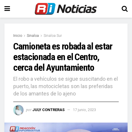
Inicio
Sinaloa
Sinaloa Sur
Camioneta es robada al estar
estacionada en el Centro,
cerca del Ayuntamiento
El robo a vehículos se sigue suscitando en el
puerto, las motocicletas son las preferidas
de los amantes de lo ajeno
por
JULY CONTRERAS
17 junio, 2023