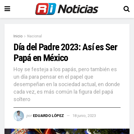
Inicio
Nacional
Día del Padre 2023: Así es Ser
Papá en México
Hoy se festeja a los papás, pero también es
un día para pensar en el papel que
desempeñan en la sociedad actual, en donde
cada vez, es más común la figura del papá
soltero
por
EDUARDO LÓPEZ
18 junio, 2023