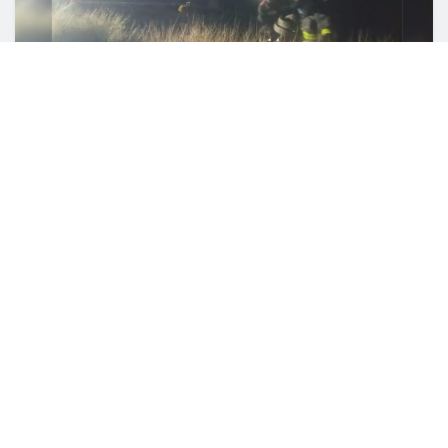
0
COMPARTIDO
Un total de seis personas perdieron la vida y dos
más resultaron lesionadas, tras un choque de
frente que se registró la noche del sábado en la
carretera que conduce del municipio de Nazas a
San Luis del Cordero, Durango.
Los vehículos involucrados en el fatal accidente
son una camioneta Ford F-150 y una Honda
Odyssey, las cuales chocaron de frente.