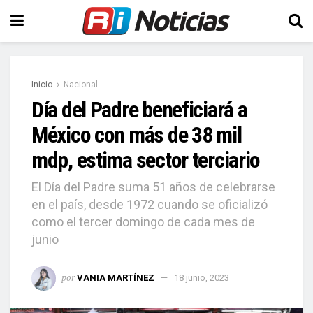
Inicio
Nacional
Día del Padre beneficiará a
México con más de 38 mil
mdp, estima sector terciario
El Día del Padre suma 51 años de celebrarse
en el país, desde 1972 cuando se oficializó
como el tercer domingo de cada mes de
junio
por
VANIA MARTÍNEZ
18 junio, 2023