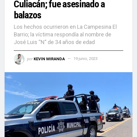
Culiacán; fue asesinado a
balazos
Los hechos ocurrieron en La Campesina El
Barrio; la víctima respondía al nombre de
José Luis “N” de 34 años de edad
por
KEVIN MIRANDA
19 junio, 2023