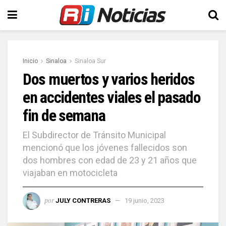
Inicio
Sinaloa
Sinaloa Sur
Dos muertos y varios heridos
en accidentes viales el pasado
fin de semana
El Subdirector de Tránsito Municipal
mencionó que los jóvenes fallecidos son
dos hombres con edad de 23 y 21 años que
viajaban en motocicleta
por
JULY CONTRERAS
19 junio, 2023