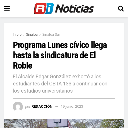
Inicio
Sinaloa
Sinaloa Sur
Programa Lunes cívico llega
hasta la sindicatura de El
Roble
El Alcalde Edgar González exhortó a los
estudiantes del CBTA 133 a continuar con
los estudios universitarios
por
REDACCIÓN
19 junio, 2023