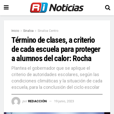
Inicio
Sinaloa
Sinaloa Centro
Término de clases, a criterio
de cada escuela para proteger
a alumnos del calor: Rocha
Plantea el gobernador que se aplique el
criterio de autoridades escolares, según las
condiciones climáticas y la situación de cada
escuela, para la conclusión del ciclo escolar
por
REDACCIÓN
19 junio, 2023