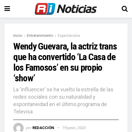
Inicio
Entretenimiento
Espectáculos
Wendy Guevara, la actriz trans
que ha convertido ‘La Casa de
los Famosos’ en su propio
‘show’
La ‘influencer’ se ha vuelto la estrella de las
redes sociales con su naturalidad y
espontaneidad en el último programa de
Televisa
por
REDACCIÓN
19 junio, 2023