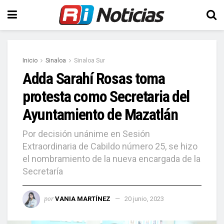
Inicio
Sinaloa
Sinaloa Sur
Adda Sarahí Rosas toma
protesta como Secretaria del
Ayuntamiento de Mazatlán
Por decisión unánime en Sesión
Extraordinaria de Cabildo número 25, se hizo
el nombramiento de la nueva encargada de la
Secretaría
por
VANIA MARTÍNEZ
20 junio, 2023