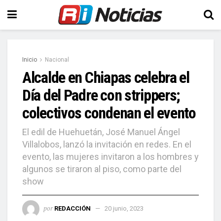
Inicio
Nacional
Alcalde en Chiapas celebra el
Día del Padre con strippers;
colectivos condenan el evento
El edil de Huehuetán, José Manuel Ángel
Villalobos, lanzó la invitación en redes. En el
evento, las mujeres invitaron a los hombres y
algunos se tiraron al piso, como parte del
show
por
REDACCIÓN
20 junio, 2023