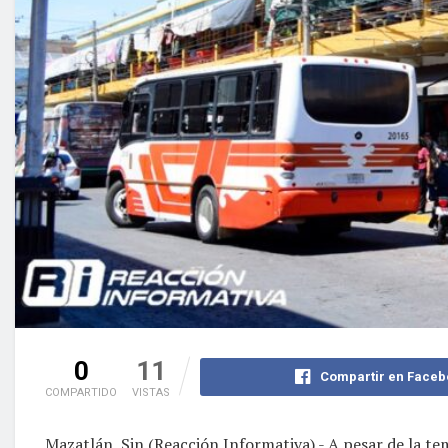
0
11
Compartir en Faceb
COMPARTIDO
VISTAS
Mazatlán, Sin (Reacción Informativa).- A pesar de la te