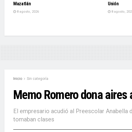
Mazatlán
Unión
8 agosto, 2026
8 agosto, 202
Inicio
Sin categoría
Memo Romero dona aires ac
El empresario acudió al Preescolar Anabella 
tomaban clases