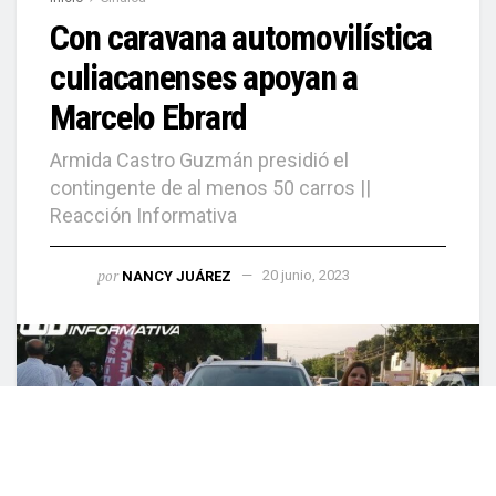
Con caravana automovilística
culiacanenses apoyan a
Marcelo Ebrard
Armida Castro Guzmán presidió el
contingente de al menos 50 carros ||
Reacción Informativa
por
NANCY JUÁREZ
20 junio, 2023