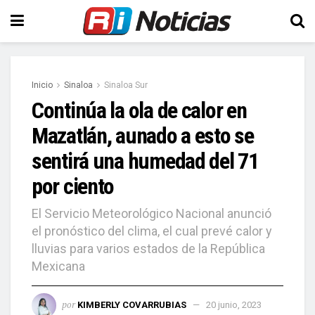
Inicio
Sinaloa
Sinaloa Sur
Continúa la ola de calor en
Mazatlán, aunado a esto se
sentirá una humedad del 71
por ciento
El Servicio Meteorológico Nacional anunció
el pronóstico del clima, el cual prevé calor y
lluvias para varios estados de la República
Mexicana
por
KIMBERLY COVARRUBIAS
20 junio, 2023