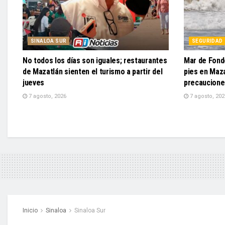
SINALOA SUR
SEGURIDAD
No todos los días son iguales; restaurantes
Mar de Fond
de Mazatlán sienten el turismo a partir del
pies en Maza
jueves
precaucione
7 agosto, 2026
7 agosto, 202
Inicio
Sinaloa
Sinaloa Sur