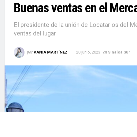
Buenas ventas en el Merca
El presidente de la unión de Locatarios del M
ventas del lugar
por
en
VANIA MARTÍNEZ
20 junio, 2023
Sinaloa Sur