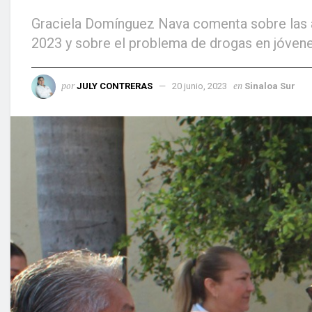
Graciela Domínguez Nava comenta sobre las al
2023 y sobre el problema de drogas en jóven
por
en
JULY CONTRERAS
20 junio, 2023
Sinaloa Sur