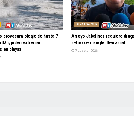
SINALOA SUR
o provocará oleaje de hasta 7
Arroyo Jabalines requiere drag
tlán; piden extremar
retiro de mangle: Semarnat
s en playas
7 agosto, 2026
6