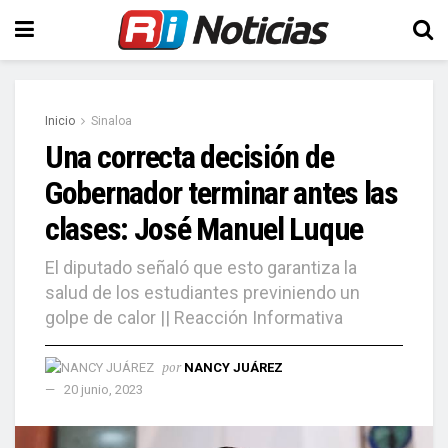
Inicio
Sinaloa
Una correcta decisión de
Gobernador terminar antes las
clases: José Manuel Luque
El diputado señaló que esto garantiza la
salud de los estudiantes previniendo un
golpe de calor || Reacción Informativa
por
NANCY JUÁREZ
20 junio, 2023