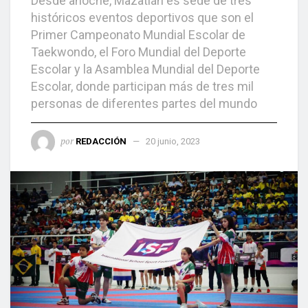
Desde anoche, Mazatlán es sede de tres
históricos eventos deportivos que son el
Primer Campeonato Mundial Escolar de
Taekwondo, el Foro Mundial del Deporte
Escolar y la Asamblea Mundial del Deporte
Escolar, donde participan más de tres mil
personas de diferentes partes del mundo
por
REDACCIÓN
20 junio, 2023