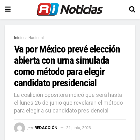
Inicio
Nacional
Va por México prevé elección
abierta con urna simulada
como método para elegir
candidato presidencial
La coalición opositora indicó que será hasta
el lunes 26 de junio que revelaran el método
para elegir a su candidato presidencial
por
REDACCIÓN
21 junio, 2023