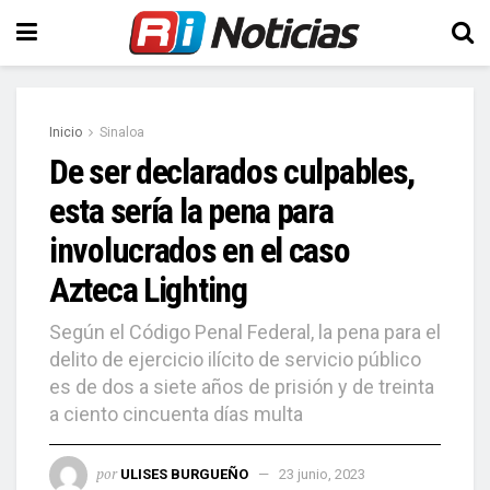
Inicio
Sinaloa
De ser declarados culpables,
esta sería la pena para
involucrados en el caso
Azteca Lighting
Según el Código Penal Federal, la pena para el
delito de ejercicio ilícito de servicio público
es de dos a siete años de prisión y de treinta
a ciento cincuenta días multa
por
ULISES BURGUEÑO
23 junio, 2023