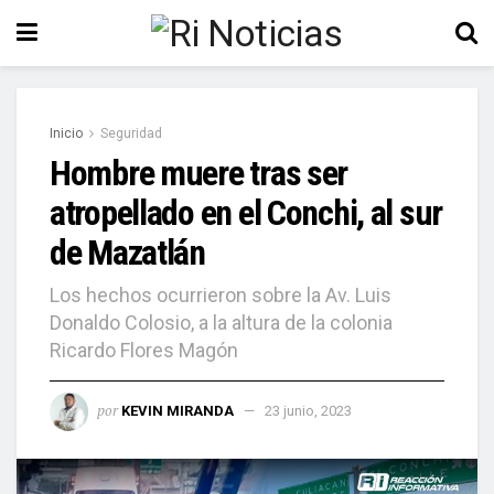
Inicio
Seguridad
Hombre muere tras ser
atropellado en el Conchi, al sur
de Mazatlán
Los hechos ocurrieron sobre la Av. Luis
Donaldo Colosio, a la altura de la colonia
Ricardo Flores Magón
por
KEVIN MIRANDA
23 junio, 2023