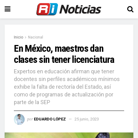
Inicio
Nacional
En México, maestros dan
clases sin tener licenciatura
Expertos en educación afirman que tener
docentes sin perfiles académicos mínimos
exhibe la falta de rectoría del Estado, así
como de programas de actualización por
parte de la SEP
por
EDUARDO LÓPEZ
25 junio, 2023