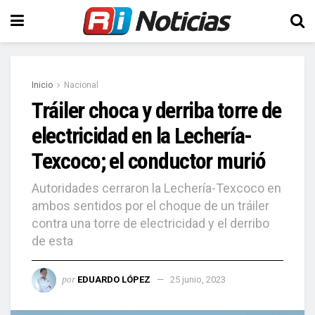
Inicio
Nacional
Tráiler choca y derriba torre de
electricidad en la Lechería-
Texcoco; el conductor murió
Autoridades cerraron la Lechería-Texcoco en
ambos sentidos por el choque de un tráiler
contra una torre de electricidad y el derribo
de esta
por
EDUARDO LÓPEZ
25 junio, 2023