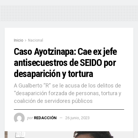
Inicio
Nacional
Caso Ayotzinapa: Cae ex jefe
antisecuestros de SEIDO por
desaparición y tortura
A Gualberto “R” se le acusa de los delitos de
“desaparición forzada de personas, tortura y
coalición de servidores públicos
por
REDACCIÓN
26 junio, 2023