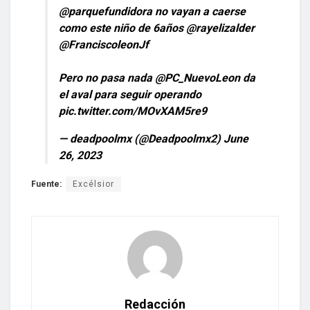
@parquefundidora
no vayan a caerse
como este niño de 6años
@rayelizalder
@FranciscoleonJf
Pero no pasa nada
@PC_NuevoLeon
da
el aval para seguir operando
pic.twitter.com/MOvXAM5re9
— deadpoolmx (@Deadpoolmx2)
June
26, 2023
Fuente:
Excélsior
Redacción