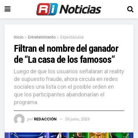
Inicio
Entretenimiento
Espectáculos
Filtran el nombre del ganador
de “La casa de los famosos”
Luego de que los usuarios señalaran al reality
de supuesto fraude, ahora circula en redes
sociales una lista con el posible orden en
que los participantes abandonarían el
programa
por
REDACCIÓN
26 junio, 2023