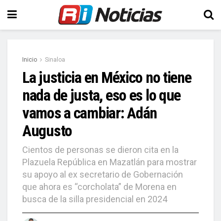
Inicio
Sinaloa
La justicia en México no tiene
nada de justa, eso es lo que
vamos a cambiar: Adán
Augusto
Cientos de personas se dieron cita en la
Plazuela República en Mazatlán para mostrar
su apoyo al ex secretario de Gobernación
que ahora es “corcholata” de Morena en
busca de la silla presidencial en 2024