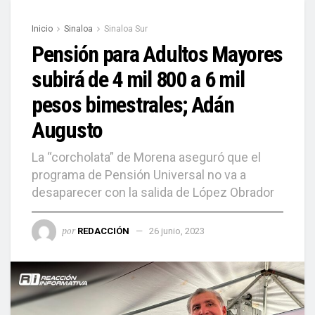
Inicio
Sinaloa
Sinaloa Sur
Pensión para Adultos Mayores
subirá de 4 mil 800 a 6 mil
pesos bimestrales; Adán
Augusto
La “corcholata” de Morena aseguró que el
programa de Pensión Universal no va a
desaparecer con la salida de López Obrador
por
REDACCIÓN
26 junio, 2023