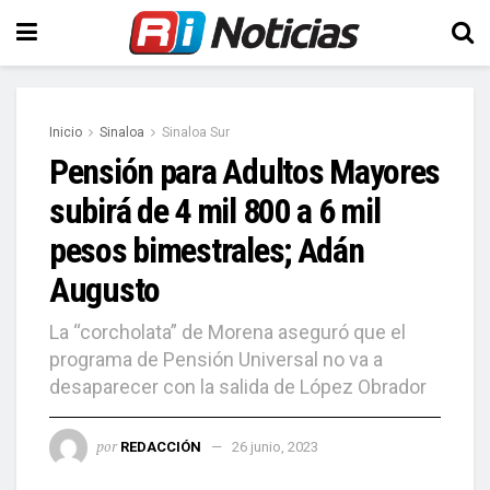
Inicio
Sinaloa
Sinaloa Sur
Pensión para Adultos Mayores
subirá de 4 mil 800 a 6 mil
pesos bimestrales; Adán
Augusto
La “corcholata” de Morena aseguró que el
programa de Pensión Universal no va a
desaparecer con la salida de López Obrador
por
REDACCIÓN
26 junio, 2023