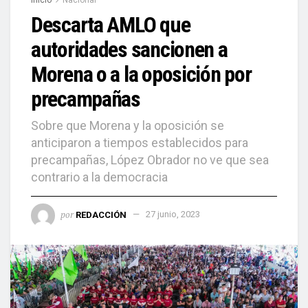
Descarta AMLO que
autoridades sancionen a
Morena o a la oposición por
precampañas
Sobre que Morena y la oposición se
anticiparon a tiempos establecidos para
precampañas, López Obrador no ve que sea
contrario a la democracia
por
REDACCIÓN
27 junio, 2023