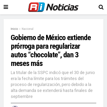
Inicio
Nacional
Gobierno de México extiende
prórroga para regularizar
autos “chocolate”, dan 3
meses más
La titular de la SSPC indicó que el 30 de junio
era la fecha límite para los trámites del
proceso de regularización, pero debido a la
alta demanda se extenderá hasta finales de
septiembre