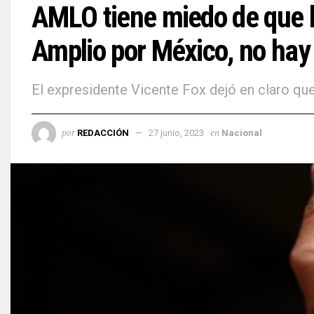
AMLO tiene miedo de que la
Amplio por México, no hay j
El expresidente Vicente Fox dejó en claro que
por
en
REDACCIÓN
27 junio, 2023
Nacional