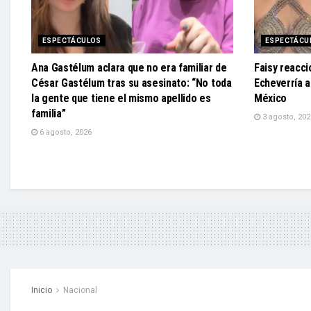
ESPECTÁCULOS
ESPECTÁCU
Ana Gastélum aclara que no era familiar de
Faisy reacci
César Gastélum tras su asesinato: “No toda
Echeverría 
la gente que tiene el mismo apellido es
México
familia”
3 agosto, 202
6 agosto, 2026
Inicio
Nacional