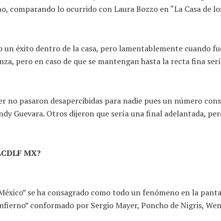
 no, comparando lo ocurrido con Laura Bozzo en “La Casa de l
 un éxito dentro de la casa, pero lamentablemente cuando fue 
anza, pero en caso de que se mantengan hasta la recta fina ser
yer no pasaron desapercibidas para nadie pues un número cons
y Guevara. Otros dijeron que sería una final adelantada, per
n LCDLF MX?
s México” se ha consagrado como todo un fenómeno en la panta
Infierno” conformado por Sergio Mayer, Poncho de Nigris, Wend