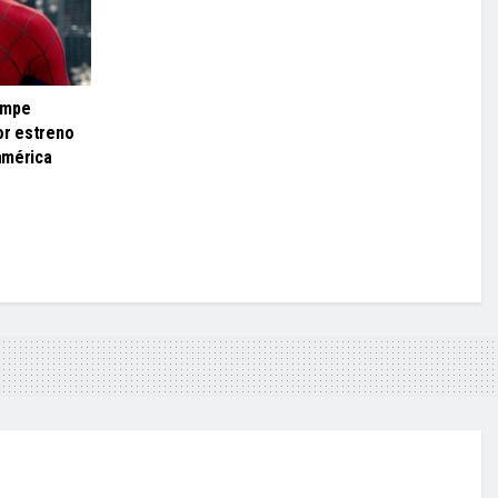
ompe
or estreno
eamérica