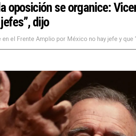
 oposición se organice: Vicen
efes”, dijo
 en el Frente Amplio por México no hay jefe y que “