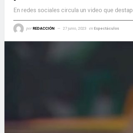
En redes sociales circula un video que destapa
por
en
REDACCIÓN
27 junio, 2023
Espectáculos