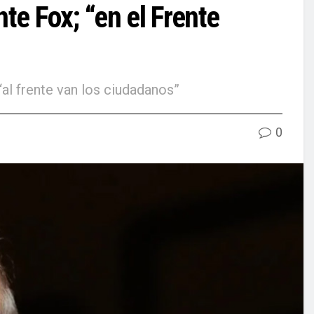
te Fox; “en el Frente
al frente van los ciudadanos”
0