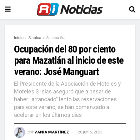
Inicio
Sinaloa
Sinaloa Sur
Ocupación del 80 por ciento
para Mazatlán al inicio de este
verano: José Manguart
El Presidente de la Asociación de Hoteles y
Moteles 3 Islas aseguró que a pesar de
haber “arrancado” lento las reservaciones
para este verano, se han comenzado a
acelerar en los últimos días
por
VANIA MARTÍNEZ
28 junio, 2023