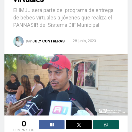
El IMJU será parte del programa de entrega
de bebes virtuales a jóvenes que realiza el
PANNASIR del Sistema DIF Municipal
por
JULY CONTRERAS
28 junio, 2023
0
COMPARTIDO