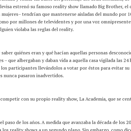
elevisa estrenó su famoso reality show llamado Big Brother, el
s mujeres– tendrían que mantenerse aisladas del mundo por 106
í como por millones de televidentes y por una voz omnipresent
uien violaba las reglas del reality.
 saber quiénes eran y qué hacían aquellas personas desconocid
s – que albergaban y daban vida a aquella casa vigilada las 24 h
los participantes llevándolos a votar por éstos para evitar s
es nunca pasaron inadvertidos.
 competir con su propio reality show, La Academia, que se cent
el paso de los años. A medida que avanzaba la década de los 201
a los reality shows a un segundo plano. Sin embargo, como dice 