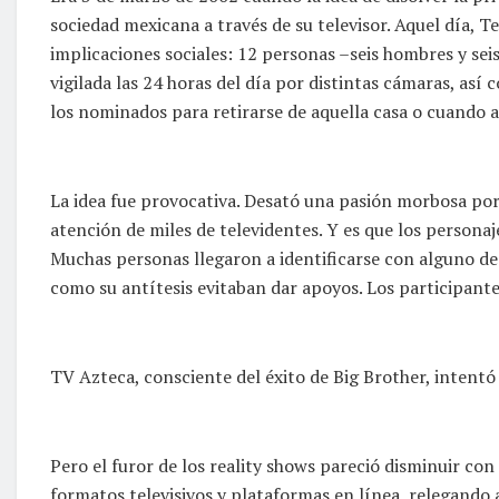
sociedad mexicana a través de su televisor. Aquel día, T
implicaciones sociales: 12 personas –seis hombres y sei
vigilada las 24 horas del día por distintas cámaras, as
los nominados para retirarse de aquella casa o cuando alg
La idea fue provocativa. Desató una pasión morbosa por
atención de miles de televidentes. Y es que los personaje
Muchas personas llegaron a identificarse con alguno de 
como su antítesis evitaban dar apoyos. Los participant
TV Azteca, consciente del éxito de Big Brother, intentó
Pero el furor de los reality shows pareció disminuir con 
formatos televisivos y plataformas en línea, relegando 