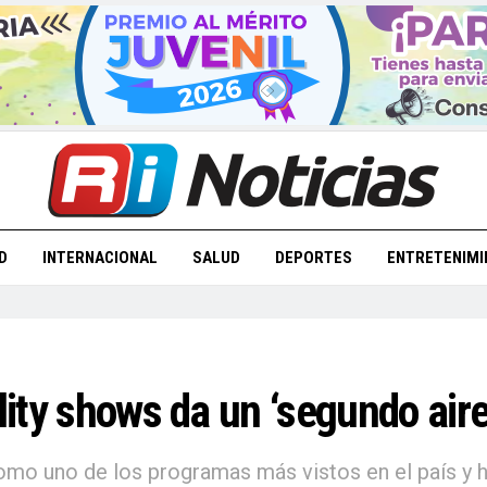
D
INTERNACIONAL
SALUD
DEPORTES
ENTRETENIMI
lity shows da un ‘segundo aire
o uno de los programas más vistos en el país y ha