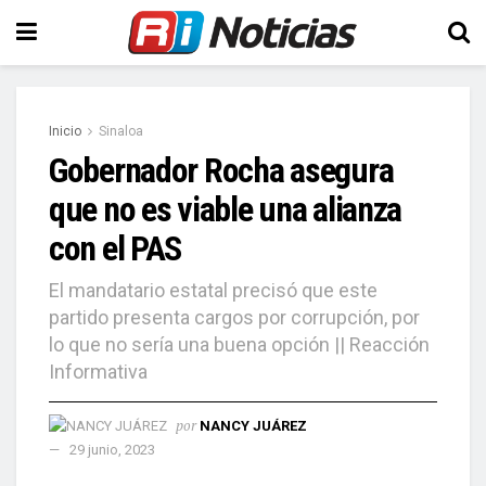
Inicio
Sinaloa
Gobernador Rocha asegura
que no es viable una alianza
con el PAS
El mandatario estatal precisó que este
partido presenta cargos por corrupción, por
lo que no sería una buena opción || Reacción
Informativa
por
NANCY JUÁREZ
29 junio, 2023