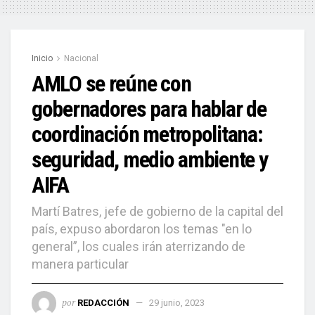
Inicio
Nacional
AMLO se reúne con
gobernadores para hablar de
coordinación metropolitana:
seguridad, medio ambiente y
AIFA
Martí Batres, jefe de gobierno de la capital del
país, expuso abordaron los temas "en lo
general”, los cuales irán aterrizando de
manera particular
por
REDACCIÓN
29 junio, 2023