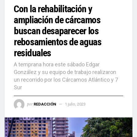
Con la rehabilitación y
ampliación de cárcamos
buscan desaparecer los
rebosamientos de aguas
residuales
A temprana hora este sábado Edgar
González y su equipo de trabajo realizaron
un recorrido por los Cárcamos Atlántico y 7
Sur
por
REDACCIÓN
1 julio, 2023