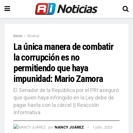
Inicio
Sinaloa
La única manera de combatir
la corrupción es no
permitiendo que haya
impunidad: Mario Zamora
El Senador de la República por el PRI aseguró
que quien haya infringido en la Ley debe de
pagar hasta con la cárcel || Reacción
Informativa
por
NANCY JUÁREZ
1 julio, 2023