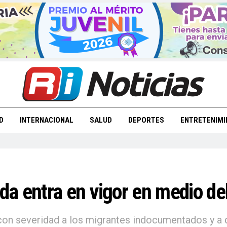
D
INTERNACIONAL
SALUD
DEPORTES
ENTRETENIMI
ida entra en vigor en medio de
 con severidad a los migrantes indocumentados y a 