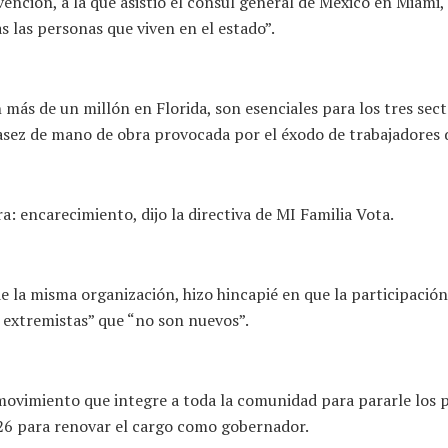
nción, a la que asistió el cónsul general de México en Miami, 
as las personas que viven en el estado”.
ás de un millón en Florida, son esenciales para los tres sect
casez de mano de obra provocada por el éxodo de trabajadores d
a: encarecimiento, dijo la directiva de MI Familia Vota.
 la misma organización, hizo hincapié en que la participación c
 extremistas” que “no son nuevos”.
ovimiento que integre a toda la comunidad para pararle los pi
2026 para renovar el cargo como gobernador.