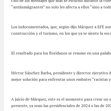
Uno de los mensajes que más se escuchó durante la conve
“antiinmiigrantes” no solo les afecta a ellos “sino a tod
Los indocumentados, que, según dijo Márquez a EFE son m
construcción y el turismo, en los que ya se siente la es
El resultado para los floridanos se resume en una palabr
Héctor Sánchez Barba, presidente y director ejecutivo de
mejor solución para enfrentar unos embates “racistas y
A juicio de Márquez, este es el momento para crear un m
presente, ya sean las presidenciales de 2024 o las de 