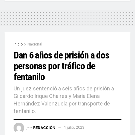
Inicio
Nacional
Dan 6 años de prisión a dos
personas por tráfico de
fentanilo
Un juez sentenció a seis años de prisión a
Gildardo Irique Chaires y María Elena
Hernández Valenzuela por transporte de
fentanilo.
por
REDACCIÓN
1 julio, 2023