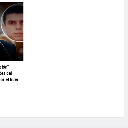
elón”
der del
r el líder