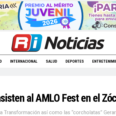
D
INTERNACIONAL
SALUD
DEPORTES
ENTRETENIMI
isten al AMLO Fest en el Zóca
ta Transformación así como las “corcholatas” Ger