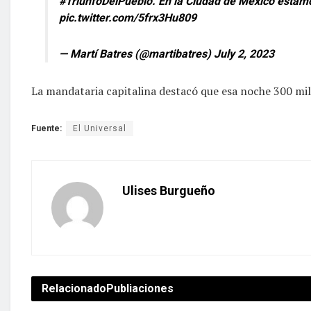
#TriunfoDelPueblo
. En la Ciudad de México estam
pic.twitter.com/5frx3Hu809
— Martí Batres (@martibatres)
July 2, 2023
La mandataria capitalina destacó que esa noche 300 mil
Fuente:
El Universal
Ulises Burgueño
Relacionado
Publiaciones