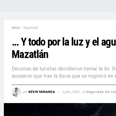
Inicio
Seguridad
… Y todo por la luz y el ag
Mazatlán
Decenas de turistas decidieron tomar la Av. D
acusaron que tras la lluvia que se registró en 
por
en
KEVIN MIRANDA
2 julio, 2023
Seguridad
,
Sin ca