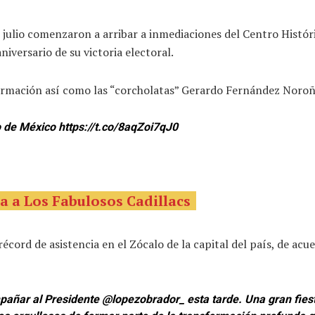
julio comenzaron a arribar a inmediaciones del Centro Histór
versario de su victoria electoral.
ormación así como las “corcholatas” Gerardo Fernández Noroñ
lo de México
https://t.co/8aqZoi7qJ0
a a Los Fabulosos Cadillacs
écord de asistencia en el Zócalo de la capital del país, de acu
mpañar al Presidente
@lopezobrador_
esta tarde. Una gran fiest