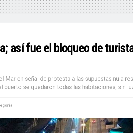
ua; así fue el bloqueo de turis
el Mar en señal de protesta a las supuestas nula r
el puerto se quedaron todas las habitaciones, sin lu
tegoría