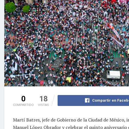
0
18
Compartir en Faceb
COMPARTIDO
VISTAS
Martí Batres, jefe de Gobierno de la Ciudad de México,
Manuel López Obrador y celebrar el quinto aniversario d