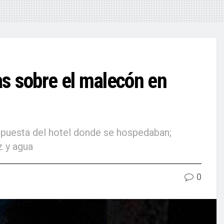
tas sobre el malecón en
espuesta del hotel donde se hospedaban;
z y agua
0