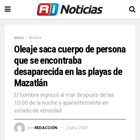
Inicio
Sinaloa
Oleaje saca cuerpo de persona
que se encontraba
desaparecida en las playas de
Mazatlán
El hombre ingresó al mar después de las
10:00 de la noche y aparentemente en
estado de ebriedad.
por
REDACCIÓN
2 julio, 2023