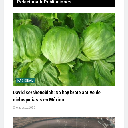
Relacionado
Publiaciones
NACIONAL
David Kershenobich: No hay brote activo de
ciclosporiasis en México
6 agosto, 2026