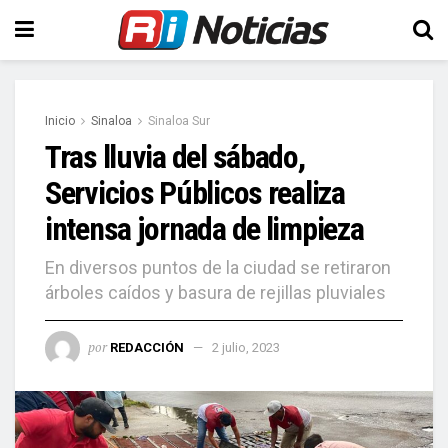
Inicio
Sinaloa
Sinaloa Sur
Tras lluvia del sábado,
Servicios Públicos realiza
intensa jornada de limpieza
En diversos puntos de la ciudad se retiraron
árboles caídos y basura de rejillas pluviales
por
REDACCIÓN
2 julio, 2023