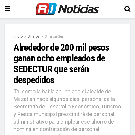
Inicio
Sinaloa
Sinaloa Sur
Alrededor de 200 mil pesos
ganan ocho empleados de
SEDECTUR que serán
despedidos
Tal como la había anunciado el alcalde de
Mazatlán hace algunos días, personal de la
Secretaría de Desarrollo Económico, Turismo
y Pesca municipal prescindirá de personal
administrativo para emplear ese ahorro de
nómina en contratación de personal