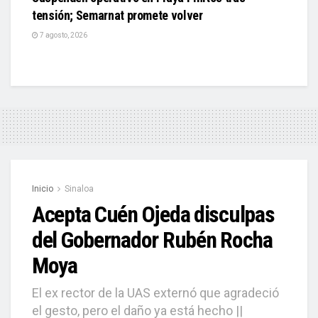
tensión; Semarnat promete volver
7 agosto, 2026
Inicio
Sinaloa
Acepta Cuén Ojeda disculpas
del Gobernador Rubén Rocha
Moya
El ex rector de la UAS externó que agradeció
el gesto, pero el daño ya está hecho ||