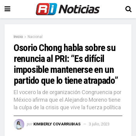
Inicio
Nacional
Osorio Chong habla sobre su
renuncia al PRI: “Es difícil
imposible mantenerse en un
partido que lo tiene atrapado”
El vocero la de organización Congruencia por
México afirma que el Alejandro Moreno tiene
la culpa de la crisis que vive la fuerza política
por
KIMBERLY COVARRUBIAS
3 julio, 2023