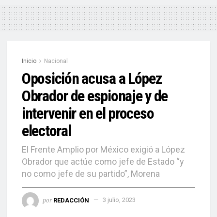
Inicio
Nacional
Oposición acusa a López
Obrador de espionaje y de
intervenir en el proceso
electoral
El Frente Amplio por México exigió a López
Obrador que actúe como jefe de Estado “y
no como jefe de su partido”, Morena
por
REDACCIÓN
3 julio, 2023