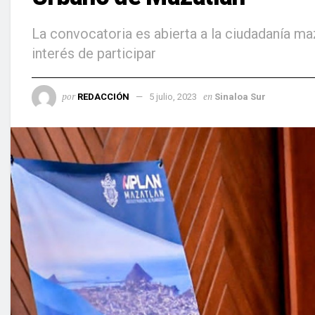
La convocatoria es abierta a la ciudadanía ma
interés de participar
por
en
REDACCIÓN
5 julio, 2023
Sinaloa Sur