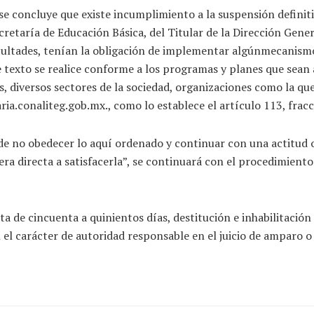
 se concluye que existe incumplimiento a la suspensión definiti
cretaría de Educación Básica, del Titular de la Dirección Gene
cultades, tenían la obligación de implementar algúnmecanismo
 de texto se realice conforme a los programas y planes que sean
s, diversos sectores de la sociedad, organizaciones como la qu
ria.conaliteg.gob.mx., como lo establece el artículo 113, frac
e no obedecer lo aquí ordenado y continuar con una actitud om
a directa a satisfacerla”, se continuará con el procedimiento 
a de cincuenta a quinientos días, destitución e inhabilitació
 el carácter de autoridad responsable en el juicio de amparo o