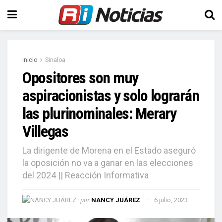
Inicio
Sinaloa
Opositores son muy
aspiracionistas y solo lograrán
las plurinominales: Merary
Villegas
La dirigente de Morena en el Estado aseguró
la oposición no va a ganar en las elecciones
del 2024 || Reacción Informativa
por
NANCY JUÁREZ
6 julio, 2023