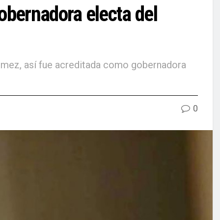
obernadora electa del
 Gómez, así fue acreditada como gobernadora
0