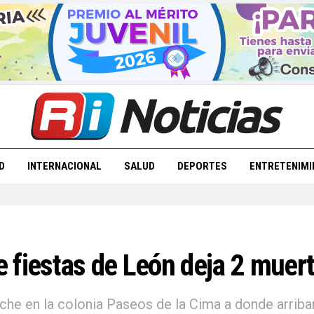
D
INTERNACIONAL
SALUD
DEPORTES
ENTRETENIMI
 fiestas de León deja 2 muert
oche en la colonia Paseos de la Cima a donde arriba