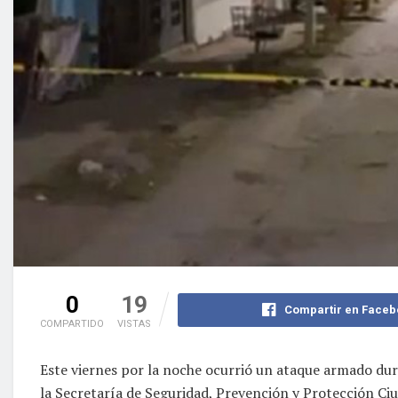
0
19
Compartir en Faceb
COMPARTIDO
VISTAS
Este viernes por la noche ocurrió un ataque armado dur
la Secretaría de Seguridad, Prevención y Protección Ci