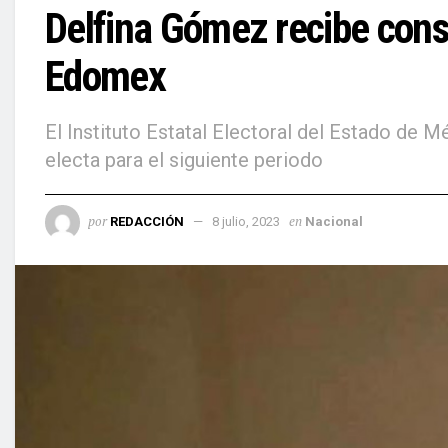
Delfina Gómez recibe cons
Edomex
El Instituto Estatal Electoral del Estado de
electa para el siguiente periodo
por
en
REDACCIÓN
8 julio, 2023
Nacional