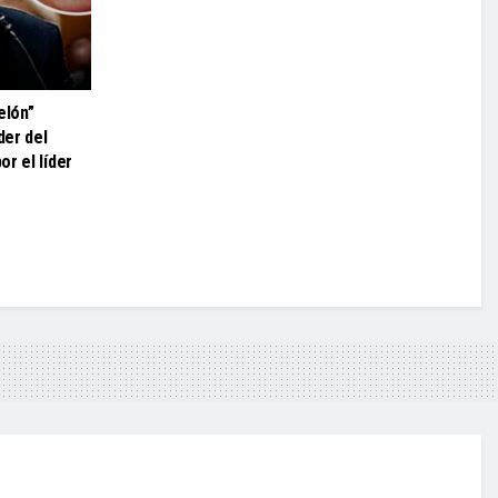
elón”
der del
r el líder