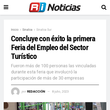
Inicio
Sinaloa
Sinaloa Sur
Concluye con éxito la primera
Feria del Empleo del Sector
Turístico
Fueron más de 100 personas las vinculadas
durante esta feria que involucró la
participación de más de 30 empresas
por
REDACCIÓN
8 julio, 2023