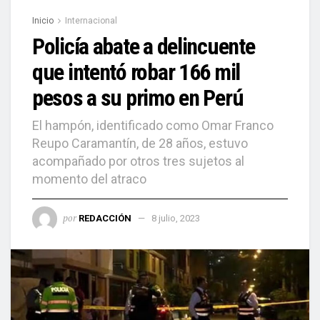
Inicio
Internacional
Policía abate a delincuente
que intentó robar 166 mil
pesos a su primo en Perú
El hampón, identificado como Omar Franco
Reupo Caramantín, de 28 años, estuvo
acompañado por otros tres sujetos al
momento del atraco
por
REDACCIÓN
8 julio, 2023