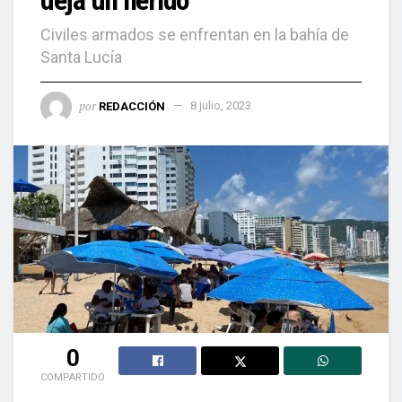
Civiles armados se enfrentan en la bahía de
Santa Lucía
por
REDACCIÓN
8 julio, 2023
0
COMPARTIDO