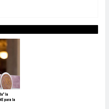
a” la
NE para la