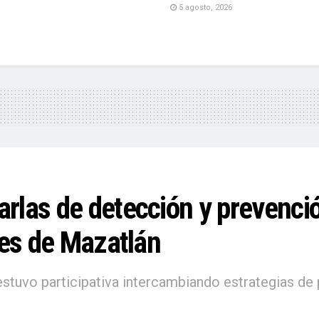
5 agosto, 2026
rlas de detección y prevenció
res de Mazatlán
stuvo participativa intercambiando estrategias de