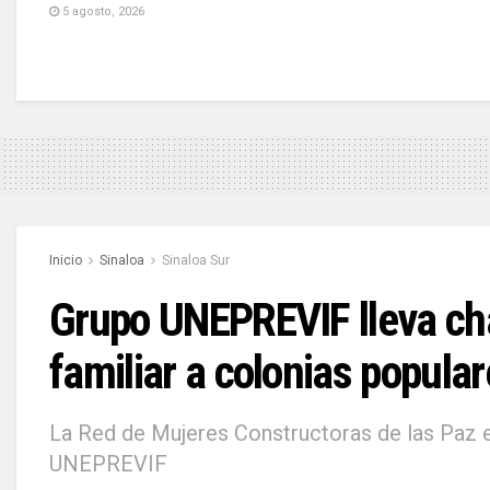
5 agosto, 2026
Inicio
Sinaloa
Sinaloa Sur
Grupo UNEPREVIF lleva cha
familiar a colonias popula
La Red de Mujeres Constructoras de las Paz e
UNEPREVIF