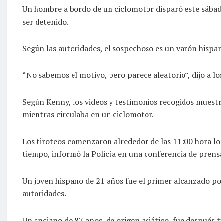
Un hombre a bordo de un ciclomotor disparó este sábado
ser detenido.
Según las autoridades, el sospechoso es un varón hispan
“No sabemos el motivo, pero parece aleatorio”, dijo a l
Según Kenny, los videos y testimonios recogidos muestr
mientras circulaba en un ciclomotor.
Los tiroteos comenzaron alrededor de las 11:00 hora lo
tiempo, informó la Policía en una conferencia de prens
Un joven hispano de 21 años fue el primer alcanzado por 
autoridades.
Un anciano de 87 años, de origen asiático, fue después t