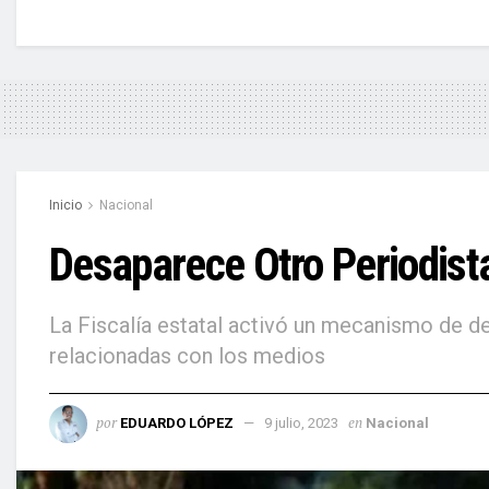
Inicio
Nacional
Desaparece Otro Periodista
La Fiscalía estatal activó un mecanismo de d
relacionadas con los medios
por
en
EDUARDO LÓPEZ
9 julio, 2023
Nacional