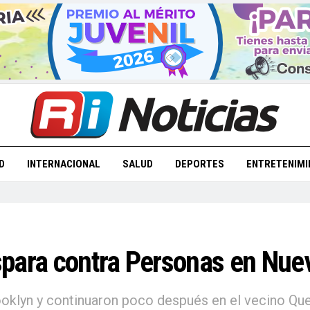
D
INTERNACIONAL
SALUD
DEPORTES
ENTRETENIMI
spara contra Personas en Nue
ooklyn y continuaron poco después en el vecino Qu