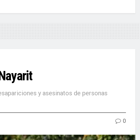
Nayarit
desapariciones y asesinatos de personas
0