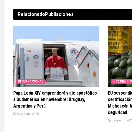
Relacionado
Publiaciones
INTERNACIONAL
INTERNACI
Papa León XIV emprenderá viaje apostólico
EU suspendi
a Sudamérica en noviembre: Uruguay,
certificaci
Argentina y Perú
Michoacán t
seguridad
5 agosto, 2026
5 agosto, 202