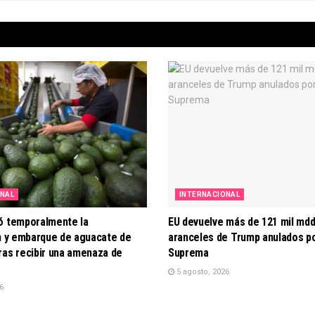
ONAL
INTERNACIONAL
ó temporalmente la
EU devuelve más de 121 mil mdd
ón y embarque de aguacate de
aranceles de Trump anulados po
ras recibir una amenaza de
Suprema
5 agosto, 2026
6