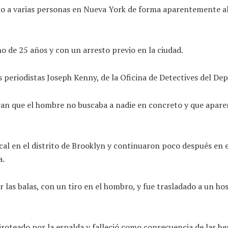
 a varias personas en Nueva York de forma aparentemente alea
o de 25 años y con un arresto previo en la ciudad.
os periodistas Joseph Kenny, de la Oficina de Detectives del 
an que el hombre no buscaba a nadie en concreto y que aparen
cal en el distrito de Brooklyn y continuaron poco después en 
a.
las balas, con un tiro en el hombro, y fue trasladado a un hosp
iroteado por la espalda y falleció como consecuencia de las he