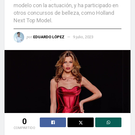
modelo con la actuación, y ha participado en
otros concursos de belleza, como Holland
Next Top Model.
por
EDUARDO LÓPEZ
9 julio, 2023
0
COMPARTIDO