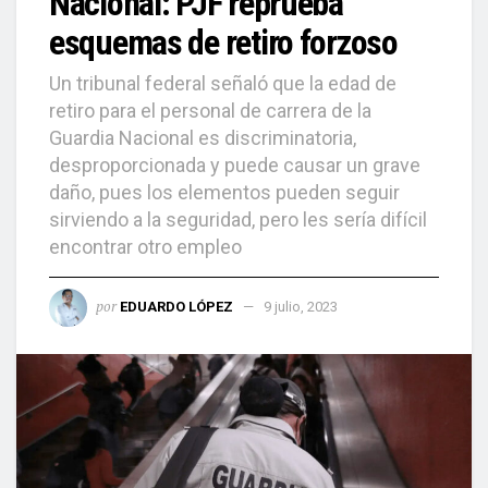
Nacional: PJF reprueba
esquemas de retiro forzoso
Un tribunal federal señaló que la edad de
retiro para el personal de carrera de la
Guardia Nacional es discriminatoria,
desproporcionada y puede causar un grave
daño, pues los elementos pueden seguir
sirviendo a la seguridad, pero les sería difícil
encontrar otro empleo
por
EDUARDO LÓPEZ
9 julio, 2023