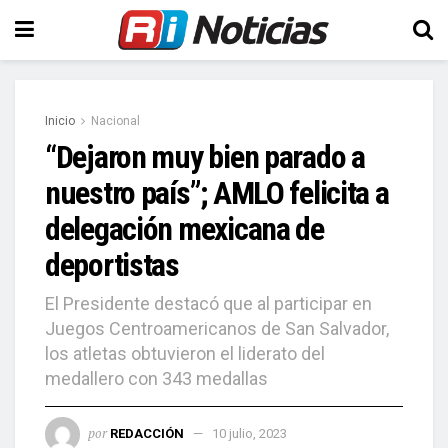
Inicio
Nacional
“Dejaron muy bien parado a
nuestro país”; AMLO felicita a
delegación mexicana de
deportistas
El Presidente destacó que al participar en
Juegos Centroamericanos de San Salvador,
los atletas obtuvieron el liderato del
medallero con 343 medallas
por
REDACCIÓN
10 julio, 2023