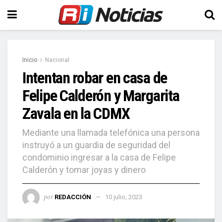
Inicio
Nacional
Intentan robar en casa de
Felipe Calderón y Margarita
Zavala en la CDMX
Mediante una llamada telefónica una persona
instruyó a un guardia de seguridad del
condominio ingresar a la casa de Felipe
Calderón y tomar joyas y dinero
por
REDACCIÓN
10 julio, 2023