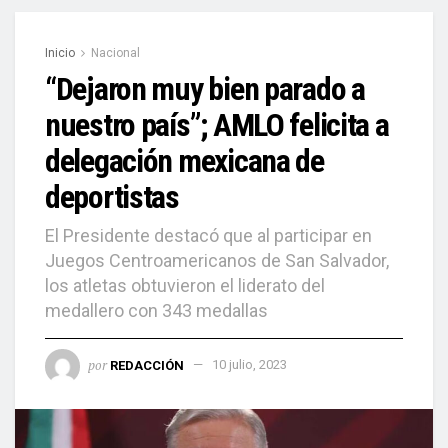
Inicio
Nacional
“Dejaron muy bien parado a
nuestro país”; AMLO felicita a
delegación mexicana de
deportistas
El Presidente destacó que al participar en
Juegos Centroamericanos de San Salvador,
los atletas obtuvieron el liderato del
medallero con 343 medallas
por
REDACCIÓN
10 julio, 2023